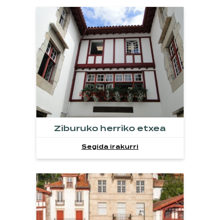
Ziburuko herriko etxea
Segida irakurri