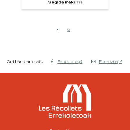
Segida irakurri
1
2
Orri hau partekatu
Facebook
E-mezua