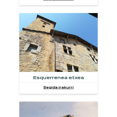
Esquerrenea etxea
Segida irakurri