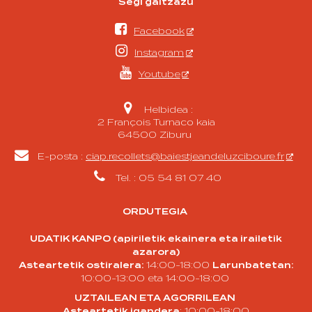
Segi gaitzazu

Facebook

Instagram

Youtube

Helbidea :
2 François Turnaco kaia
64500 Ziburu

E-posta :
ciap.recollets@baiestjeandeluzciboure.fr

Tel. : 05 54 81 07 40
ORDUTEGIA
UDATIK KANPO (apiriletik ekainera eta irailetik
azarora)
Asteartetik ostiralera:
14:00-18:00
Larunbatetan:
10:00-13:00 eta 14:00-18:00
UZTAILEAN ETA AGORRILEAN
Asteartetik igandera
: 10:00-18:00