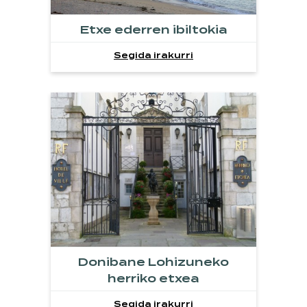
Etxe ederren ibiltokia
Segida irakurri
Donibane Lohizuneko
herriko etxea
Segida irakurri