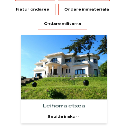
Natur ondarea
Ondare immateriala
Ondare militarra
Leihorra etxea
Segida irakurri