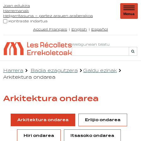
Joan edukira
Harremanak
Menua
Helgarritasuna – partez arauen araberakoa
Kontraste indartua
Accueil Français
English
Español
Webgunean bilatu
Harrera
Badia ezagutzera
Galdu ezinak
Arkitektura ondarea
Arkitektura ondarea
Arkitektura ondarea
Erlijio ondarea
Hiri ondarea
Itsasoko ondarea