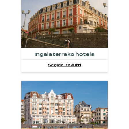
Ingalaterrako hotela
Segida irakurri