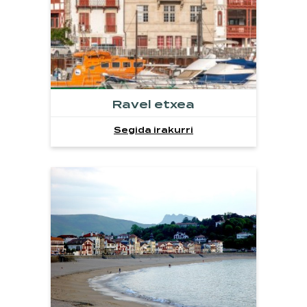
Ravel etxea
Segida irakurri