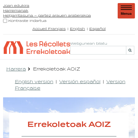
Joan edukira
Harremanak
Menua
Helgarritasuna – partez arauen araberakoa
Kontraste indartua
Accueil Français
English
Español
Webgunean bilatu
Harrera
Errekoletoak AOIZ
English version
Versión español
Version
Française
Errekoletoak AOIZ