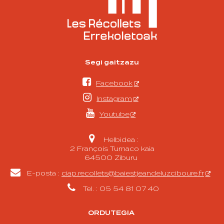
Segi gaitzazu

Facebook

Instagram

Youtube

Helbidea :
2 François Turnaco kaia
64500 Ziburu

E-posta :
ciap.recollets@baiestjeandeluzciboure.fr

Tel. : 05 54 81 07 40
ORDUTEGIA