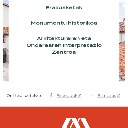
Erakusketak
Monumentu historikoa
Arkitekturaren eta
Ondarearen Interpretazio
Zentroa
Orri hau partekatu
Facebook
E-mezua