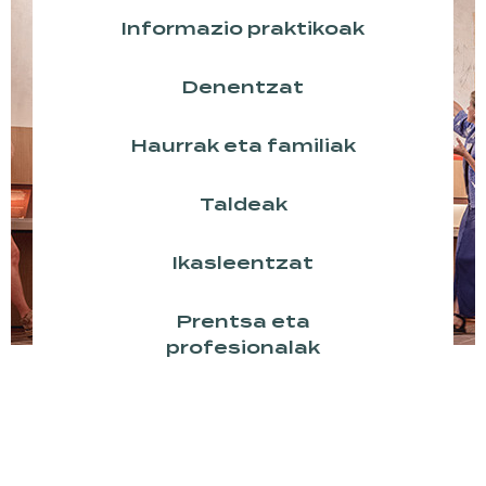
Informazio praktikoak
Denentzat
Haurrak eta familiak
Taldeak
Ikasleentzat
Prentsa eta
profesionalak