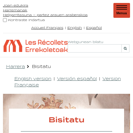
Joan edukira
Harremanak
Menua
Helgarritasuna – partez arauen araberakoa
Kontraste indartua
Accueil Français
English
Español
Webgunean bilatu
Harrera
Bisitatu
English version
Versión español
Version
Française
Bisitatu