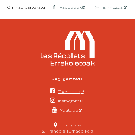
Orri hau partekatu
Facebook
E-mezua
Segi gaitzazu

Facebook

Instagram

Youtube

Helbidea :
2 François Turnaco kaia