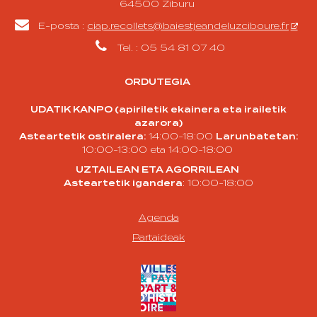
64500 Ziburu

E-posta :
ciap.recollets@baiestjeandeluzciboure.fr

Tel. : 05 54 81 07 40
ORDUTEGIA
UDATIK KANPO (apiriletik ekainera eta irailetik
azarora)
Asteartetik ostiralera:
14:00-18:00
Larunbatetan:
10:00-13:00 eta 14:00-18:00
UZTAILEAN ETA AGORRILEAN
Asteartetik igandera
: 10:00-18:00
Agenda
Partaideak