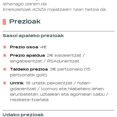
lehenago izanen da.
Errekoletoak AOIZa maiatzaren 1.ean hetsia da.
Prezioak
Sasoi apaleko prezioak
Prezio osoa
: 4€
Prezio apaldua
: 2€ ikasleentzat /
langabeentzat / RSAdunentzat
Taldeko prezioa
: 3€ pertsonako (15
pertsonatik goiti)
Urririk
: 18 urtetik pekoentzat / hizlari-
gidarientzat / Icomos eta hilabeteko lehen
larunbatetan, uztailean eta agorrilean salbu /
Heziketa-txartela
Udako prezioak