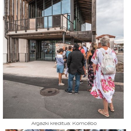
Argazki kreditua: Komcébo