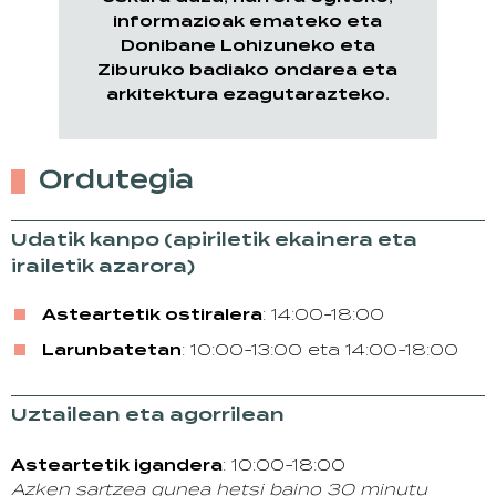
informazioak emateko eta
Donibane Lohizuneko eta
Ziburuko badiako ondarea eta
arkitektura ezagutarazteko.
Ordutegia
Udatik kanpo (apiriletik ekainera eta
irailetik azarora)
Asteartetik ostiralera
: 14:00-18:00
Larunbatetan
: 10:00-13:00 eta 14:00-18:00
Uztailean eta agorrilean
Asteartetik igandera
: 10:00-18:00
Azken sartzea gunea hetsi baino 30 minutu