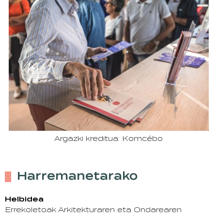
Argazki kreditua: Komcébo
Harremanetarako
Helbidea
Errekoletoak Arkitekturaren eta Ondarearen