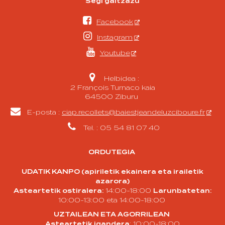
Segi gaitzazu

Facebook

Instagram

Youtube

Helbidea :
2 François Turnaco kaia
64500 Ziburu

E-posta :
ciap.recollets@baiestjeandeluzciboure.fr

Tel. : 05 54 81 07 40
ORDUTEGIA
UDATIK KANPO (apiriletik ekainera eta irailetik
azarora)
Asteartetik ostiralera:
14:00-18:00
Larunbatetan:
10:00-13:00 eta 14:00-18:00
UZTAILEAN ETA AGORRILEAN
Asteartetik igandera
: 10:00-18:00