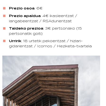
Prezio osoa
: 6€
Prezio apaldua
: 4€ ikasleentzat /
langabeentzat / RSAdunentzat
Taldeko prezioa
: 3€ pertsonako (15
pertsonatik goiti)
Urririk
: 18 urtetik pekoentzat / hizlari-
gidarientzat / Icomos / Heziketa-txartela