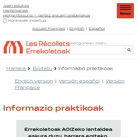
Joan edukira
Harremanak
Menua
Helgarritasuna – partez arauen araberakoa
Kontraste indartua
Accueil Français
English
Español
Webgunean bilatu
Harrera
Bisitatu
Informazio praktikoak
English version
Versión español
Version
Française
Informazio praktikoak
Errekoletoak AOIZeko lantaldea
eskura duzu, harrera egiteko,