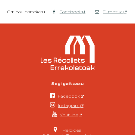
Orri hau partekatu
Facebook
E-mezua
Segi gaitzazu

Facebook

Instagram

Youtube

Helbidea :