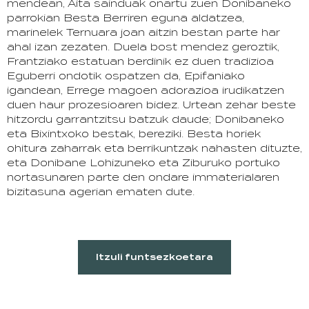
mendean, Aita sainduak onartu zuen Donibaneko
parrokian Besta Berriren eguna aldatzea,
marinelek Ternuara joan aitzin bestan parte har
ahal izan zezaten. Duela bost mendez geroztik,
Frantziako estatuan berdinik ez duen tradizioa
Eguberri ondotik ospatzen da, Epifaniako
igandean, Errege magoen adorazioa irudikatzen
duen haur prozesioaren bidez. Urtean zehar beste
hitzordu garrantzitsu batzuk daude; Donibaneko
eta Bixintxoko bestak, bereziki. Besta horiek
ohitura zaharrak eta berrikuntzak nahasten dituzte,
eta Donibane Lohizuneko eta Ziburuko portuko
nortasunaren parte den ondare immaterialaren
bizitasuna agerian ematen dute.
Itzuli funtsezkoetara