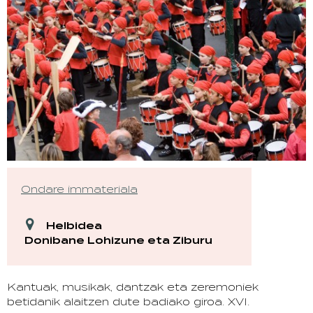
Ondare immateriala
Helbidea
Donibane Lohizune eta Ziburu
Kantuak, musikak, dantzak eta zeremoniek
betidanik alaitzen dute badiako giroa. XVI.