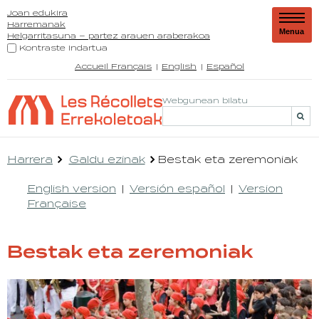
Joan edukira
Harremanak
Menua
Helgarritasuna – partez arauen araberakoa
Kontraste indartua
Accueil Français
English
Español
Webgunean bilatu
Harrera
Galdu ezinak
Bestak eta zeremoniak
English version
Versión español
Version
Française
Bestak eta zeremoniak