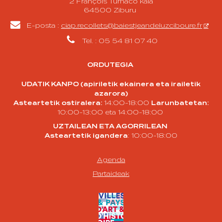
2 François Turnaco kaia
64500 Ziburu

E-posta :
ciap.recollets@baiestjeandeluzciboure.fr

Tel. : 05 54 81 07 40
ORDUTEGIA
UDATIK KANPO (apiriletik ekainera eta irailetik
azarora)
Asteartetik ostiralera:
14:00-18:00
Larunbatetan:
10:00-13:00 eta 14:00-18:00
UZTAILEAN ETA AGORRILEAN
Asteartetik igandera
: 10:00-18:00
Agenda
Partaideak